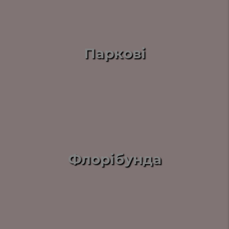
Паркові
Флорібунда