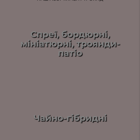
Спреї, бордюрні,
мініатюрні, троянди-
патіо
Чайно-гібридні