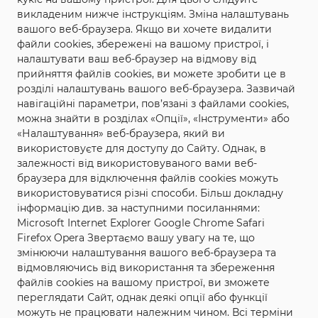
яка своєю працею, натхненням
викладеним нижче інструкціям. Зміна налаштувань
та безмірною любв'ю до своєї
вашого веб-браузера. Якщо ви хочете видалити
файли cookies, збережені на вашому пристрої, і
справи, змогла із звичайного,
налаштувати ваш веб-браузер на відмову від
прийняття файлів cookies, ви можете зробити це в
нічим непримітного села,
розділі налаштувань вашого веб-браузера. Зазвичай
зробити цілий трояндовий рай.
навігаційні параметри, пов’язані з файлами cookies,
можна знайти в розділах «Опції», «Інструменти» або
Це Микола Васильович Громлюк.
«Налаштування» веб-браузера, який ви
На превеликий жаль, і це дуже
використовуєте для доступу до Сайту. Однак, в
залежності від використовуваного вами веб-
не втішно, його вже немає з
браузера для відключення файлів cookies можуть
використовуватися різні способи. Більш докладну
нами. Але його справа - жива.
інформацію див. за наступними посиланнями:
Справа дуже благородна,
Microsoft Internet Explorer Google Chrome Safari
Firefox Opera Звертаємо вашу увагу на те, що
прекрасна- створювати красу.
змінюючи налаштування вашого веб-браузера та
АДЖЕ ТРОЯНДА - КВІТКА, У ЯКОЇ
відмовляючись від використання та збереження
файлів cookies на вашому пристрої, ви зможете
НЕМАЄ КОНКУРЕНТІВ, А
переглядати Сайт, однак деякі опції або функції
можуть не працювати належним чином. Всі терміни