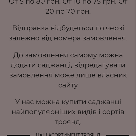
От 5 по 80 грн. От 10 по 75 грн. От
20 по 70 грн.
Вiдправка вiдбудеться по черзi
залежно вiд номера замовлення.
До замовлення самому можна
додати саджанці, відредагувати
замовлення може лише власник
сайту
У нас можна купити саджанці
найпопулярніших видів і сортів
троянд.
НАШ АСОРТИМЕНТ ТРОЯНД