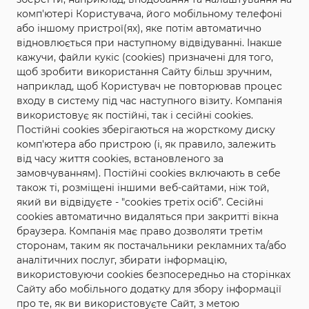
на сайті. Контакти у разі виникнення
комп'ютері Користувача, його мобільному телефоні
питань з приводу замовлень
або іншому пристрої(ях), яке потім автоматично
відновлюється при наступному відвідуванні. Інакше
+380961315308
кажучи, файли кукіс (cookies) призначені для того,
щоб зробити використання Сайту більш зручним,
+380961315308
наприклад, щоб Користувач не повторював процес
входу в систему під час наступного візиту. Компанія
використовує як постійні, так і сесійні cookies.
Постійні cookies зберігаються на жорсткому диску
комп'ютера або пристрою (і, як правило, залежить
від часу життя cookies, встановленого за
замовчуванням). Постійні cookies включають в себе
ПРО НАС
також ті, розміщені іншими веб-сайтами, ніж той,
Є на Одещині населений пункт,
який ви відвідуєте - "cookies третіх осіб”. Сесійні
cookies автоматично видаляться при закритті вікна
про який мало хто і що знає.
браузера. Компанія має право дозволяти третім
сторонам, таким як постачальники рекламних та/або
А зветься він ТРОЯНДОВЕ.
аналітичних послуг, збирати інформацію,
В нашому селі на рік
використовуючи cookies безпосередньо на сторінках
Сайту або мобільного додатку для збору інформації
вирощується близько
про те, як ви використовуєте Сайт, з метою