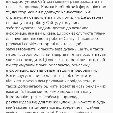
ви користуєтесь Сайтом і скільки разів заходите на
Трояндовому можна придбати
нього. Наприклад, Компанія зберігає інформацію про
близько 1000 сортів троянд.
те, які сторінки ви відвідуєте найчастіше і чи
отримуєте повідомлення про помилки. Це дозволяє
Саме Трояндове на всі 100%
покращувати роботу Сайту, у тому числі
повністю виправдовує свою
забезпечувати швидкий доступ до важливої
інформації, яка вам цікава. Ці cookies слугують тільки
назву.
для підвищення якості роботи Сайту. Цільові або
рекламні cookies створені для того, щоб
Ніде в Україні
, і це не гучні
запам’ятовувати кількість відвідувань Сайту, а також
слова, ви не знайдете такої
перелік сторінок, які ви відкриваєте та посилання, за
якими переходите. Ці cookies створені для того, щоб
кількості троянд.
ви отримували тільки релевантну рекламну
інформацію, що відповідає вашим вподобанням.
Ще 25 років назад, було все по
Вони слугують лише для того, щоб обмежити
іншому і до троянд ми та наше
кількість показів вам рекламних повідомлень, а
також допомагають оцінити ефективність рекламних
село не мали ніякого
кампаній. Також ми можемо передавати дану
відношення. І все змінилося
інформацію третім особам (наприклад,
рекламодавцям) для тих же цілей. Ви можете в будь-
завдяки одній людині, людині,
який момент відмовитися від збереження файлів
кукіс на вашому пристрої. Для цього слідуйте