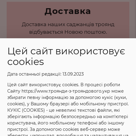
Доставка
Доставка наших саджанців троянд
відбувається Новою поштою.
Цей сайт використовує
cookies
Дата останньої редакції: 13.09.2023
Цей сайт використовує cookies. В процесі роботи
Сайту https://www.троянди-з-трояндового.укр може
збирати певну інформацію за допомогою кукіс (куки,
cookies), у Вашому браузері або мобільному пристрої.
КУКІС (COOKIES) - це невеликі текстові файли, які
Контакти
зберігають інформацію безпосередньо на комп'ютері
користувача, його мобільному телефоні або іншому
пристрої. За допомогою cookies веб-сервер може
Замовлення приймаються через корзину
зберегти, наприклад, вподобання та налаштування на