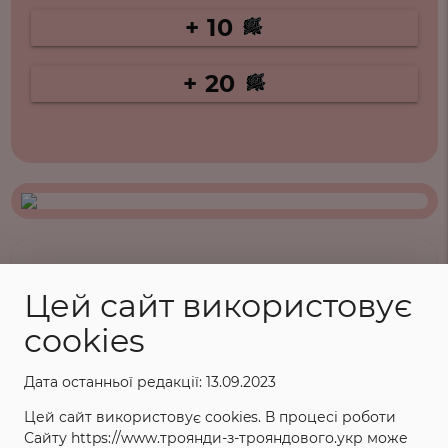
+ 10
+ 20
ХАРАКТЕРИСТИКИ
Цей сайт використовує
cookies
Назва: Каталіна
Повна назва: Catalina
Дата останньої редакції: 13.09.2023
Категорія: Спреї, бордюрні, мініатюрні,
Цей сайт використовує cookies. В процесі роботи
троянди-патіо
Сайту https://www.троянди-з-трояндового.укр може