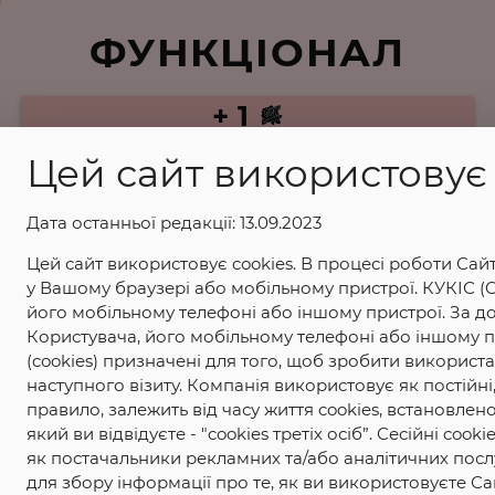
ФУНКЦІОНАЛ
+ 1
Цей сайт використовує 
+ 5
Дата останньої редакції: 13.09.2023
+ 10
Цей сайт використовує cookies. В процесі роботи Сай
у Вашому браузері або мобільному пристрої. КУКІС (C
+ 20
його мобільному телефоні або іншому пристрої. За д
Користувача, його мобільному телефоні або іншому пр
(cookies) призначені для того, щоб зробити використ
наступного візиту. Компанія використовує як постійні,
правило, залежить від часу життя cookies, встановлен
який ви відвідуєте - "cookies третіх осіб”. Сесійні c
як постачальники рекламних та/або аналітичних посл
для збору інформації про те, як ви використовуєте Са