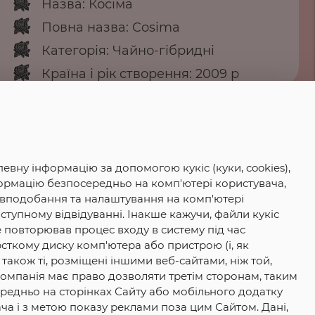
Назва: Косіма
Повна назва: Cosima
Категорія: Чайно-гібридні
Країна і рік створення: 2009 р
Колір: жовтий
Висота куща: 80 см
Ширина куща: 30 см
Аромат: +
евну інформацію за допомогою кукіс (куки, cookies),
нформацію безпосередньо на комп'ютері користувача,
Ціна за кущ: 80 грн.
 вподобання та налаштування на комп'ютері
ступному відвідуванні. Інакше кажучи, файли кукіс
е повторював процес входу в систему під час
жорсткому диску комп'ютера або пристрою (і, як
 також ті, розміщені іншими веб-сайтами, ніж той,
а. Компанія має право дозволяти третім сторонам, таким
редньо на сторінках Сайту або мобільного додатку
ача і з метою показу реклами поза цим Сайтом. Дані,