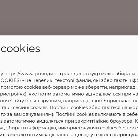
cookies
ту https://www.троянди-з-трояндового.укр може збирати п
OOKIES) - це невеликі текстові файли, які зберігають і
опомогою cookies веб-сервер може зберегти, наприклад,
истрої(ях), яке потім автоматично відновлюється при на
ання Сайту більш зручним, наприклад, щоб Користувач н
 так і сесійні cookies. Постійні cookies зберігаються на 
ого за замовчуванням). Постійні cookies включають в себе
ookies автоматично видаляться при закритті вікна браузер
уг, збирати інформацію, використовуючи cookies безпосе
йт, з метою оптимізації вашого досвіду в якості користув