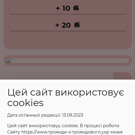
+ 10
+ 20
ХАРАКТЕРИСТИКИ
Цей сайт використовує
cookies
Назва: Лолліпоп
Повна назва: lollipop
Дата останньої редакції: 13.09.2023
Категорія: Чайно-гібридні
Цей сайт використовує cookies. В процесі роботи
Країна і рік створення: Німеччина,2001
Сайту https://www.троянди-з-трояндового.укр може