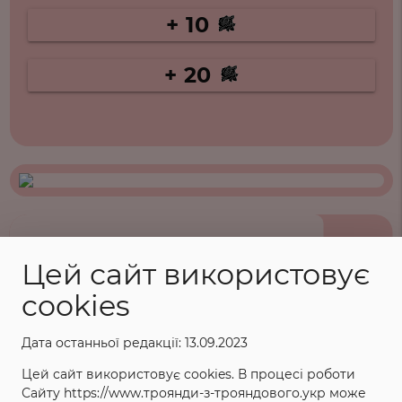
+ 10
+ 20
ХАРАКТЕРИСТИКИ
Цей сайт використовує
cookies
Назва: Лідке
Категорія: Чайно-гібридні
Дата останньої редакції: 13.09.2023
Країна і рік створення: Чехія, 1984
Цей сайт використовує cookies. В процесі роботи
Колір: Оранжево-червоний
Сайту https://www.троянди-з-трояндового.укр може