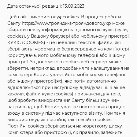
Дата останньої редакції: 13.09.2023
Назва: Лeонідас
Цей сайт використовує cookies. В процесі роботи
Сайту https://www.троянди-з-трояндового.укр може
Повна назва: Лeонідас (Leonidas), Meilland
збирати певну інформацію за допомогою кукіс (куки,
Категорія: Чайно-гібридні
cookies), у Вашому браузері або мобільному пристрої.
КУКІС (COOKIES) - це невеликі текстові файли, які
Країна і рік створення: Франція,1995р.
зберігають інформацію безпосередньо на комп'ютері
Колір: коричневато-цегляно-червоний з
користувача, його мобільному телефоні або іншому
жовтим підкладом
пристрої. За допомогою cookies веб-сервер може
зберегти, наприклад, вподобання та налаштування на
Висота куща: 70-90см
комп'ютері Користувача, його мобільному телефоні
Ширина куща: 50см
або іншому пристрої(ях), яке потім автоматично
відновлюється при наступному відвідуванні. Інакше
Аромат: Легкий
кажучи, файли кукіс (cookies) призначені для того,
Ціна за кущ: 80 грн.
щоб зробити використання Сайту більш зручним,
наприклад, щоб Користувач не повторював процес
входу в систему під час наступного візиту. Компанія
використовує як постійні, так і сесійні cookies.
Постійні cookies зберігаються на жорсткому диску
комп'ютера або пристрою (і, як правило, залежить