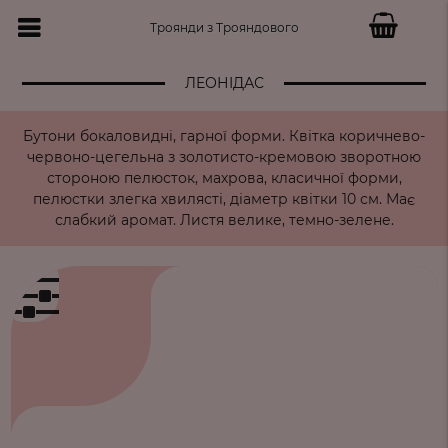
Троянди з Трояндового
ЛEОНІДАС
Бутони бокаловидні, гарної форми. Квітка коричнево-
червоно-цегельна з золотисто-кремовою зворотною
стороною пелюсток, махрова, класичної форми,
пелюстки злегка хвилясті, діаметр квітки 10 см. Має
слабкий аромат. Листя велике, темно-зелене.