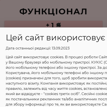
ФУНКЦІОНАЛ
+ 1
Цей сайт використовує 
+ 5
Дата останньої редакції: 13.09.2023
+ 10
Цей сайт використовує cookies. В процесі роботи Сай
у Вашому браузері або мобільному пристрої. КУКІС (C
+ 20
його мобільному телефоні або іншому пристрої. За д
Користувача, його мобільному телефоні або іншому пр
(cookies) призначені для того, щоб зробити використ
наступного візиту. Компанія використовує як постійні,
правило, залежить від часу життя cookies, встановлен
який ви відвідуєте - "cookies третіх осіб”. Сесійні c
як постачальники рекламних та/або аналітичних посл
для збору інформації про те, як ви використовуєте Са