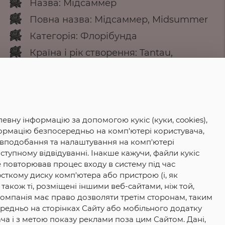
Назва: Мідсаммер
Повна назва: Мідсаммер, Midsummer
Категорія: Флорібунда
Країна і рік створення: Tantau,
Німеччина, 2007 р.
Колір: світло-червоний з жовтим
підкладом
Висота куща: 120 см
евну інформацію за допомогою кукіс (куки, cookies),
Ширина куща: 100 см
нформацію безпосередньо на комп'ютері користувача,
 вподобання та налаштування на комп'ютері
Аромат: Легкий
ступному відвідуванні. Інакше кажучи, файли кукіс
Ціна за кущ: 80 грн.
е повторював процес входу в систему під час
жорсткому диску комп'ютера або пристрою (і, як
 також ті, розміщені іншими веб-сайтами, ніж той,
а. Компанія має право дозволяти третім сторонам, таким
редньо на сторінках Сайту або мобільного додатку
ача і з метою показу реклами поза цим Сайтом. Дані,