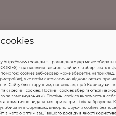
cookies
ту https://www.троянди-з-трояндового.укр може збирати п
OOKIES) - це невеликі текстові файли, які зберігають і
опомогою cookies веб-сервер може зберегти, наприклад,
истрої(ях), яке потім автоматично відновлюється при на
ання Сайту більш зручним, наприклад, щоб Користувач н
 так і сесійні cookies. Постійні cookies зберігаються на 
ого за замовчуванням). Постійні cookies включають в себе
ookies автоматично видаляться при закритті вікна браузер
уг, збирати інформацію, використовуючи cookies безпосе
йт, з метою оптимізації вашого досвіду в якості користув