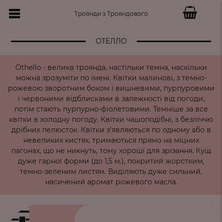
Троянди з Трояндового
ОТЕЛЛО
Othello - велика троянда, настільки темна, наскільки
можна зрозуміти по імені. Квітки малинові, з темно-
рожевою зворотним боком і вишневими, пурпуровими
і червоними відблисками в залежності від погоди,
потім стають пурпурно-фіолетовими. Темніше за все
квітки в холодну погоду. Квітки чашоподібні, з безліччю
дрібних пелюсток. Квітки з'являються по одному або в
невеликих кистях, тримаються прямо на міцних
пагонах, що не никнуть, тому хороші для зрізання. Кущ
дуже гарної форми (до 1,5 м.), покритий жорстким,
темно-зеленим листям. Виділяють дуже сильний,
насичений аромат рожевого масла.