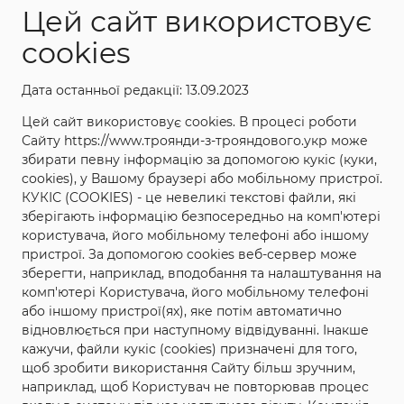
Цей сайт використовує
cookies
Дата останньої редакції: 13.09.2023
ХАРАКТЕРИСТИКИ
Цей сайт використовує cookies. В процесі роботи
Сайту https://www.троянди-з-трояндового.укр може
збирати певну інформацію за допомогою кукіс (куки,
Назва: Отелло
cookies), у Вашому браузері або мобільному пристрої.
КУКІС (COOKIES) - це невеликі текстові файли, які
Повна назва: Отелло (Othello) David Austin
зберігають інформацію безпосередньо на комп'ютері
Категорія: Англійські
користувача, його мобільному телефоні або іншому
пристрої. За допомогою cookies веб-сервер може
Країна і рік створення: Великобританія,1986р.
зберегти, наприклад, вподобання та налаштування на
Колір: світло-пурпурний
комп'ютері Користувача, його мобільному телефоні
або іншому пристрої(ях), яке потім автоматично
Висота куща: 130-170см
відновлюється при наступному відвідуванні. Інакше
Ширина куща: 120см
кажучи, файли кукіс (cookies) призначені для того,
щоб зробити використання Сайту більш зручним,
Аромат: Легкий
наприклад, щоб Користувач не повторював процес
Ціна за кущ: 80 грн.