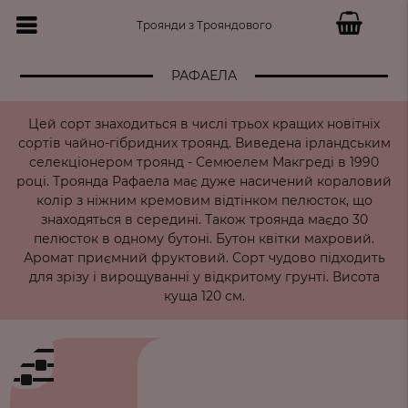
Троянди з Трояндового
РАФАЕЛА
Цей сорт знаходиться в числі трьох кращих новітніх
сортів чайно-гібридних троянд. Виведена ірландським
селекціонером троянд - Семюелем Макгреді в 1990
році. Троянда Рафаела має дуже насичений кораловий
колір з ніжним кремовим відтінком пелюсток, що
знаходяться в середині. Також троянда маєдо 30
пелюсток в одному бутоні. Бутон квітки махровий.
Аромат приємний фруктовий. Сорт чудово підходить
для зрізу і вирощуванні у відкритому грунті. Висота
куща 120 см.