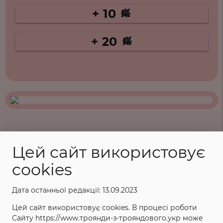
+ 10
+ 20
ХАРАКТЕРИСТИКИ
Цей сайт використовує
cookies
Назва: Торнадо
Категорія: Флорібунда
Дата останньої редакції: 13.09.2023
Країна і рік створення: Кордес, Німеччина,
Цей сайт використовує cookies. В процесі роботи
1973 р.
Сайту https://www.троянди-з-трояндового.укр може