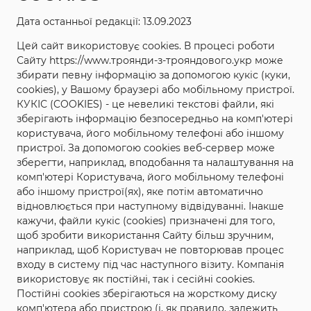
ХАРАКТЕРИСТИКИ
Дата останньої редакції: 13.09.2023
Цей сайт використовує cookies. В процесі роботи
Назва: Триколор
Сайту https://www.троянди-з-трояндового.укр може
Повна назва: Триколор, Tricolor
збирати певну інформацію за допомогою кукіс (куки,
cookies), у Вашому браузері або мобільному пристрої.
Категорія: Спреї, бордюрні, мініатюрні,
КУКІС (COOKIES) - це невеликі текстові файли, які
троянди-патіо, Акції
зберігають інформацію безпосередньо на комп'ютері
Колір: оранжево-персиковий
користувача, його мобільному телефоні або іншому
пристрої. За допомогою cookies веб-сервер може
Висота куща: 60 см
зберегти, наприклад, вподобання та налаштування на
Ширина куща: 30 см
комп'ютері Користувача, його мобільному телефоні
або іншому пристрої(ях), яке потім автоматично
Аромат: +
відновлюється при наступному відвідуванні. Інакше
Ціна за кущ: 80 грн.
кажучи, файли кукіс (cookies) призначені для того,
щоб зробити використання Сайту більш зручним,
наприклад, щоб Користувач не повторював процес
входу в систему під час наступного візиту. Компанія
використовує як постійні, так і сесійні cookies.
Постійні cookies зберігаються на жорсткому диску
комп'ютера або пристрою (і, як правило, залежить