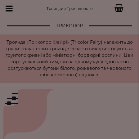
Троянди з Трояндового
ТРИКОЛОР
Троянда «Триколор Фейрі» (Tricolor Fairy) належить до
групи поліантових троянд, які часто використовують як
ґрунтопокривні або мініатюрні бордюрні рослини. Цей
сорт унікальний тим, що на одному кущі одночасно
розпускаються бутони білого, рожевого та червоного
(або кремового) відтінків.