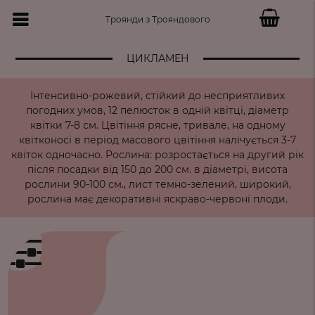
Троянди з Трояндового
ЦИКЛАМЕН
Інтенсивно-рожевий, стійкий до несприятливих
погодних умов, 12 пелюсток в одній квітці, діаметр
квітки 7-8 см. Цвітіння рясне, тривале, на одному
квітконосі в період масового цвітіння налічується 3-7
квіток одночасно. Рослина: розростається на другий рік
після посадки від 150 до 200 см. в діаметрі, висота
рослини 90-100 см., лист темно-зелений, широкий,
рослина має декоративні яскраво-червоні плоди.