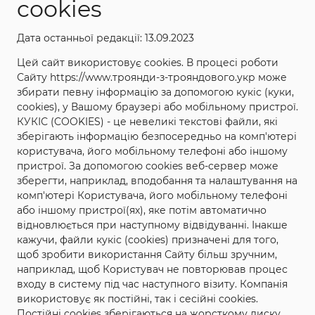
cookies
ХАРАКТЕРИСТИКИ
Дата останньої редакції: 13.09.2023
Цей сайт використовує cookies. В процесі роботи
Сайту https://www.троянди-з-трояндового.укр може
Назва: Цикламен
збирати певну інформацію за допомогою кукіс (куки,
Повна назва: Цикламен (Cyclamen) Delbar
cookies), у Вашому браузері або мобільному пристрої.
КУКІС (COOKIES) - це невеликі текстові файли, які
Категорія: Флорібунда
зберігають інформацію безпосередньо на комп'ютері
Країна і рік створення: Франція, 1959р.
користувача, його мобільному телефоні або іншому
пристрої. За допомогою cookies веб-сервер може
Колір: насичений малиново-рожевий
зберегти, наприклад, вподобання та налаштування на
Висота куща: 120-150см
комп'ютері Користувача, його мобільному телефоні
або іншому пристрої(ях), яке потім автоматично
Ширина куща: 100см
відновлюється при наступному відвідуванні. Інакше
Аромат: Легкий
кажучи, файли кукіс (cookies) призначені для того,
щоб зробити використання Сайту більш зручним,
Ціна за кущ: 80 грн.
наприклад, щоб Користувач не повторював процес
входу в систему під час наступного візиту. Компанія
використовує як постійні, так і сесійні cookies.
Постійні cookies зберігаються на жорсткому диску