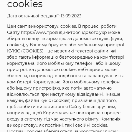
cookies
ХАРАКТЕРИСТИКИ
Дата останньої редакції: 13.09.2023
Цей сайт використовує cookies. В процесі роботи
Сайту https://www.троянди-з-трояндового.укр може
Назва: Чача
збирати певну інформацію за допомогою кукіс (куки,
Повна назва: Чача (Chacha)
cookies), у Вашому браузері або мобільному пристрої.
КУКІС (COOKIES) - це невеликі текстові файли, які
Категорія: Чайно-гібридні, Акції
зберігають інформацію безпосередньо на комп'ютері
Країна і рік створення: Японія 2008
користувача, його мобільному телефоні або іншому
пристрої. За допомогою cookies веб-сервер може
Колір: Коралово-кавовий
зберегти, наприклад, вподобання та налаштування на
Висота куща: 60-80
комп'ютері Користувача, його мобільному телефоні
або іншому пристрої(ях), яке потім автоматично
Ширина куща: 40
відновлюється при наступному відвідуванні. Інакше
Аромат: +
кажучи, файли кукіс (cookies) призначені для того,
щоб зробити використання Сайту більш зручним,
Ціна за кущ: 80 грн.
наприклад, щоб Користувач не повторював процес
входу в систему під час наступного візиту. Компанія
використовує як постійні, так і сесійні cookies.
Постійні cookies зберігаються на жорсткому диску