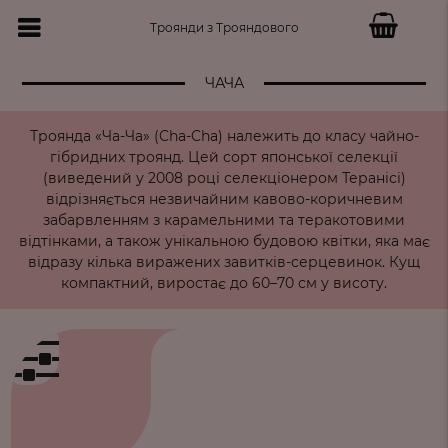
Троянди з Трояндового
ЧАЧА
Троянда «Ча-Ча» (Cha-Cha) належить до класу чайно-
гібридних троянд. Цей сорт японської селекції
(виведений у 2008 році селекціонером Теранісі)
відрізняється незвичайним кавово-коричневим
забарвленням з карамельними та теракотовими
відтінками, а також унікальною будовою квітки, яка має
відразу кілька виражених завитків-серцевинок. Кущ
компактний, виростає до 60–70 см у висоту.