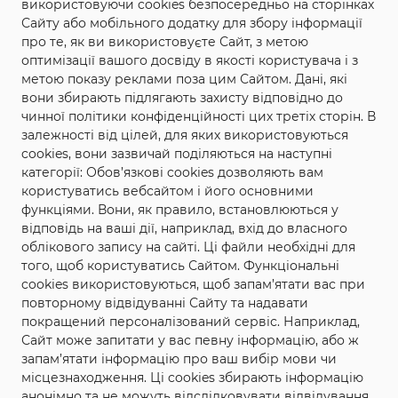
використовуючи cookies безпосередньо на сторінках
Сайту або мобільного додатку для збору інформації
про те, як ви використовуєте Сайт, з метою
оптимізації вашого досвіду в якості користувача і з
метою показу реклами поза цим Сайтом. Дані, які
вони збирають підлягають захисту відповідно до
чинної політики конфіденційності цих третіх сторін. В
залежності від цілей, для яких використовуються
cookies, вони зазвичай поділяються на наступні
категорії: Обов’язкові cookies дозволяють вам
користуватись вебсайтом і його основними
функціями. Вони, як правило, встановлюються у
відповідь на ваші дії, наприклад, вхід до власного
облікового запису на сайті. Ці файли необхідні для
того, щоб користуватись Сайтом. Функціональні
cookies використовуються, щоб запам’ятати вас при
повторному відвідуванні Сайту та надавати
покращений персоналізований сервіс. Наприклад,
Сайт може запитати у вас певну інформацію, або ж
запам’ятати інформацію про ваш вибір мови чи
місцезнаходження. Ці cookies збирають інформацію
анонімно та не можуть відслідковувати відвідування