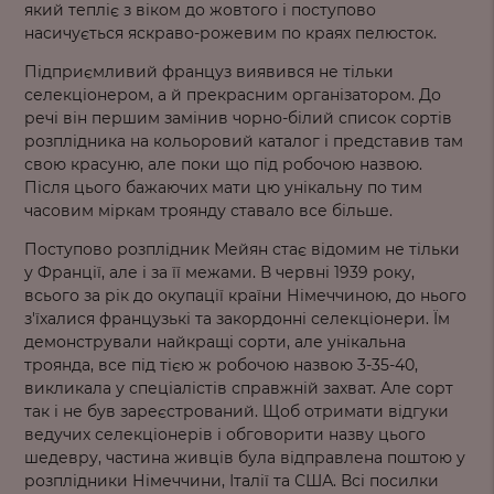
який тепліє з віком до жовтого і поступово
насичується яскраво-рожевим по краях пелюсток.
Підприємливий француз виявився не тільки
селекціонером, а й прекрасним організатором. До
речі він першим замінив чорно-білий список сортів
розплідника на кольоровий каталог і представив там
свою красуню, але поки що під робочою назвою.
Після цього бажаючих мати цю унікальну по тим
часовим міркам троянду ставало все більше.
Поступово розплідник Мейян стає відомим не тільки
у Франції, але і за її межами. В червні 1939 року,
всього за рік до окупації країни Німеччиною, до нього
з'їхалися французькі та закордонні селекціонери. Їм
демонстрували найкращі сорти, але унікальна
троянда, все під тією ж робочою назвою 3-35-40,
викликала у спеціалістів справжній захват. Але сорт
так і не був зареєстрований. Щоб отримати відгуки
ведучих селекціонерів і обговорити назву цього
шедевру, частина живців була відправлена поштою у
розплідники Німеччини, Італії та США. Всі посилки