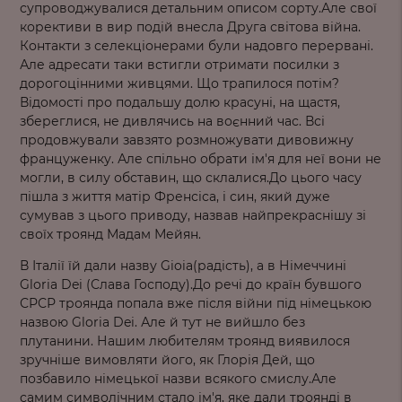
супроводжувалися детальним описом сорту.Але свої
корективи в вир подій внесла Друга світова війна.
Контакти з селекціонерами були надовго перервані.
Але адресати таки встигли отримати посилки з
дорогоцінними живцями. Що трапилося потім?
Відомості про подальшу долю красуні, на щастя,
збереглися, не дивлячись на воєнний час. Всі
продовжували завзято розмножувати дивовижну
француженку. Але спільно обрати ім'я для неї вони не
могли, в силу обставин, що склалися.До цього часу
пішла з життя матір Френсіса, і син, який дуже
сумував з цього приводу, назвав найпрекраснішу зі
своїх троянд Мадам Мейян.
В Італії їй дали назву Gioia(радість), а в Німеччині
Gloria Dei (Слава Господу).До речі до країн бувшого
СРСР троянда попала вже після війни під німецькою
назвою Gloria Dei. Але й тут не вийшло без
плутанини. Нашим любителям троянд виявилося
зручніше вимовляти його, як Глорія Дей, що
позбавило німецької назви всякого смислу.Але
самим символічним стало ім'я, яке дали троянді в