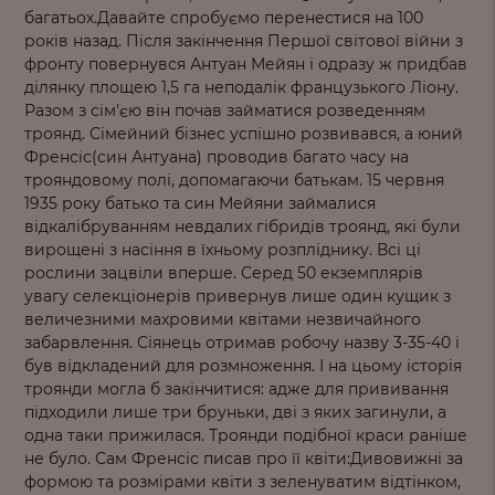
багатьох.Давайте спробуємо перенестися на 100
років назад. Після закінчення Першої світової війни з
фронту повернувся Антуан Мейян і одразу ж придбав
ділянку площею 1,5 га неподалік французького Ліону.
Разом з сім'єю він почав займатися розведенням
троянд. Сімейний бізнес успішно розвивався, а юний
Френсіс(син Антуана) проводив багато часу на
трояндовому полі, допомагаючи батькам. 15 червня
1935 року батько та син Мейяни займалися
відкалібруванням невдалих гібридів троянд, які були
вирощені з насіння в їхньому розпліднику. Всі ці
рослини зацвіли вперше. Серед 50 екземплярів
увагу селекціонерів привернув лише один кущик з
величезними махровими квітами незвичайного
забарвлення. Сіянець отримав робочу назву 3-35-40 і
був відкладений для розмноження. І на цьому історія
троянди могла б закінчитися: адже для прививання
підходили лише три бруньки, дві з яких загинули, а
одна таки прижилася. Троянди подібної краси раніше
не було. Сам Френсіс писав про її квіти:Дивовижні за
формою та розмірами квіти з зеленуватим відтінком,