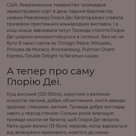
США. Американське товариство трояндарів
зареєструвало сорт в день падіння Берліна під
назвою Peace(мир).Глорія Деі багаторазово ставала
призером престижних міжнародних виставок. І в
кінці кінців завоювала титул Троянда століття.Глорія
Деі широко використовується в селекції. Без неї не
було б таких сортів як Chicago Peace, Mitsuoko,
Princess de Monaco, Kronnenburg, Pullman Orient
Express, Double Delight та багатьох інших.
А тепер про саму
Глорію Деі.
Кущ високий (120-150см), округлий з великою
кількістю пагонів, добре облистнений, листя завжди
здорове, глянцеве, велике. Троянда добре виглядає
навіть у період спокою. Скільки років вирощую
троянди ніколи не бачила, щоб Глорія Деі хворіла.
Квіти дуже великі (13-15см), махрові, колір варіюється
від зеленувато-кремового, жовтого до ніжно-