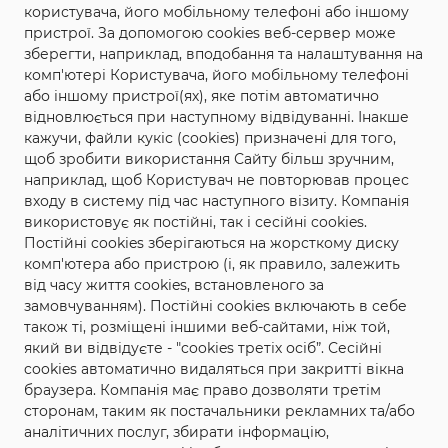
впевнений, що це буде найвеличніша троянда
користувача, його мобільному телефоні або іншому
століття
пристрої. За допомогою cookies веб-сервер може
зберегти, наприклад, вподобання та налаштування на
Плетисті : Глорія Дей Клаймбер
комп'ютері Користувача, його мобільному телефоні
або іншому пристрої(ях), яке потім автоматично
відновлюється при наступному відвідуванні. Інакше
кажучи, файли кукіс (cookies) призначені для того,
щоб зробити використання Сайту більш зручним,
наприклад, щоб Користувач не повторював процес
входу в систему під час наступного візиту. Компанія
використовує як постійні, так і сесійні cookies.
Постійні cookies зберігаються на жорсткому диску
комп'ютера або пристрою (і, як правило, залежить
від часу життя cookies, встановленого за
замовчуванням). Постійні cookies включають в себе
також ті, розміщені іншими веб-сайтами, ніж той,
який ви відвідуєте - "cookies третіх осіб”. Сесійні
cookies автоматично видаляться при закритті вікна
браузера. Компанія має право дозволяти третім
сторонам, таким як постачальники рекламних та/або
аналітичних послуг, збирати інформацію,